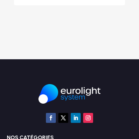
quantité
-
+
Ajouter au devis
de
ANGLE
ALU
SX290
2
DÉPARTS
60°.
NOS CATÉGORIES